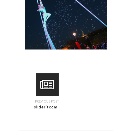
PREVIOUS POST
slideritcom_danseuse_triptique2